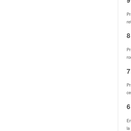
9
Pr
re
8
Pr
ro
7
Pr
ce
6
En
la