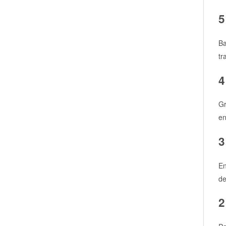
5
Ba
tr
4
Gr
en
3
En
de
2