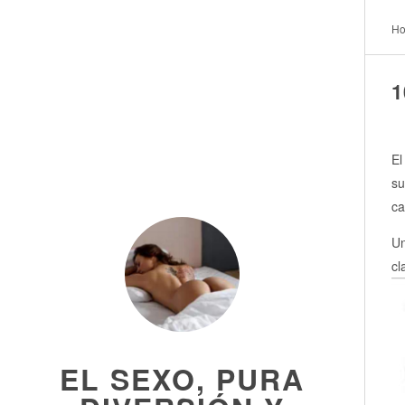
H
1
El
su
ca
Un
cl
EL SEXO, PURA